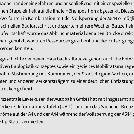
nacheinander eingefahren und anschließend mit einer speziellen
hen Stapeleinheit auf die finale Höhenposition abgesenkt. Dieses
 Verfahren in Kombination mit der Vollsperrung der A544 ermögl
 schnellen Baufortschritt und sparte mehrere Wochen Bauzeit ein
aufwirtschaft wurde das Abbruchmaterial der alten Brücke direkt 
bau genutzt, wodurch Ressourcen geschont und der Entsorgun
 werden konnten.
gsgeschichte der neuen Haarbachtalbrücke gehört auch die Entw
tiven Baulogistikkonzeptes sowie ein gezieltes Mobilitätsmanag
 hat in Abstimmung mit Kommunen, der StädteRegion Aachen, ör
en und anderen Verkehrsträgern zu einer deutlichen Entlastung
trecken geführt.
hrszentrale Leverkusen der Autobahn GmbH hat mit insgesamt a
Verkehrs-Informations-Tafeln (UVIT) rund um das Aachener Kreuz 
röme auf der A4 und der A44 während der Vollsperrung der A544 
eitig Staus vermieden.