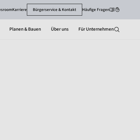
wsroom
Karriere
Bürgerservice & Kontakt
Häufige Fragen
Leichte Sprache
Gebärdenspra
Planen & Bauen
Über uns
Für Unternehmen