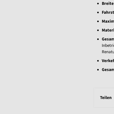
Breite
Fahrst
Maxim
Materi
Gesam
Inbetr
Renatu
Verke
Gesam
Teilen