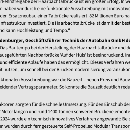
rkehrsfreigabe der Haarbachtalbrücke ist ein großer Erfolg. In w
n haben wir durch eine funktionale Ausschreibung mit innovativ
den Ersatzneubau einer Talbrücke realisiert. 82 Millionen Euro h
e Infrastruktur investiert. Die Haarbachtalbrücke ist damit der bes
nd kann Hochleistung und Tempo.“
ndenburger, Geschäftsführer Technik der Autobahn GmbH d
„Das Bautempo bei der Herstellung der Haarbachtalbrücke und d
 ausgeführten Nachbarbrücke ‘Auf der Hüls’ ist beeindruckend. I
nd effiziente Abläufe haben das ermöglicht. Dieses Verfahren w
t nutzen, um schnell bei der Brückenmodernisierung voranzuk
nktionalen Ausschreibung war die Bauzeit – neben Preis und Bauv
eidender Vertragsparameter. So konnte die Bauzeit deutlich redu
ktoren sorgten für die schnelle Umsetzung. Für den Einschub de
57 Meter langen und rund 1400 Tonnen schweren Brückenelemente
2024 wurde ein technisch innovatives Verfahren angewandt: Bei
n wurden durch ferngesteuerte Self-Propelled Modular Transpor