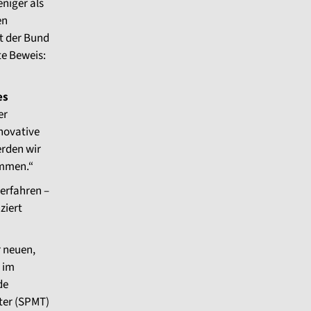
eniger als
en
at der Bund
te Beweis:
es
er
nnovative
erden wir
ommen.“
erfahren –
ziert
r neuen,
 im
de
ter (SPMT)