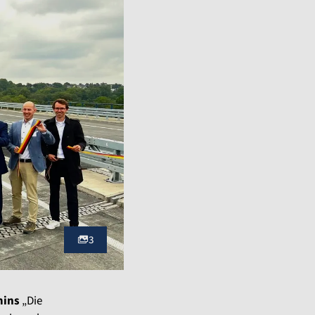
3
mins
„Die