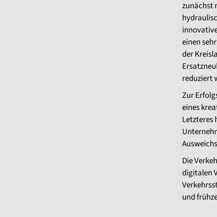
zunächst 
hydraulisc
innovative
einen sehr
der Kreisl
Ersatzneu
reduziert
Zur Erfol
eines krea
Letzteres
Unternehm
Ausweichs
Die Verke
digitalen 
Verkehrsst
und frühz