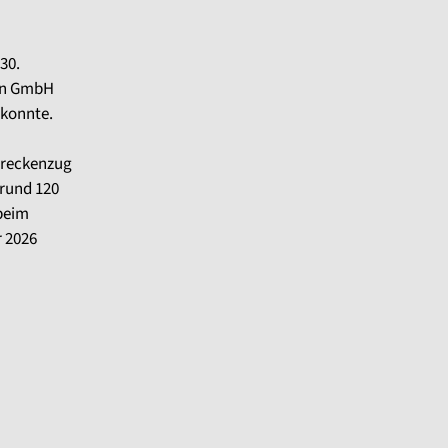
30.
ahn GmbH
 konnte.
treckenzug
 rund 120
 beim
r 2026