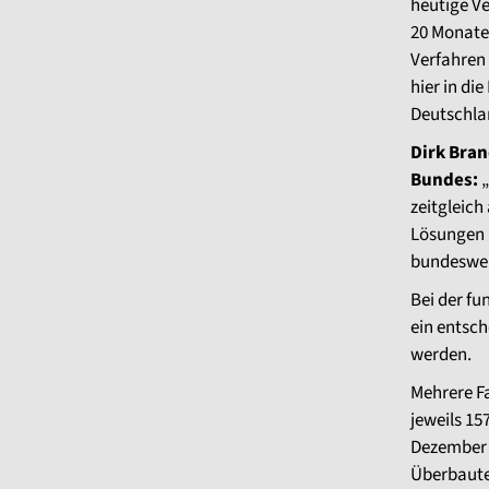
heutige Ve
20 Monate
Verfahren 
hier in di
Deutschla
Dirk Bra
Bundes:
zeitgleich
Lösungen u
bundeswei
Bei der fu
ein entsch
werden.
Mehrere Fa
jeweils 1
Dezember 
Überbaute