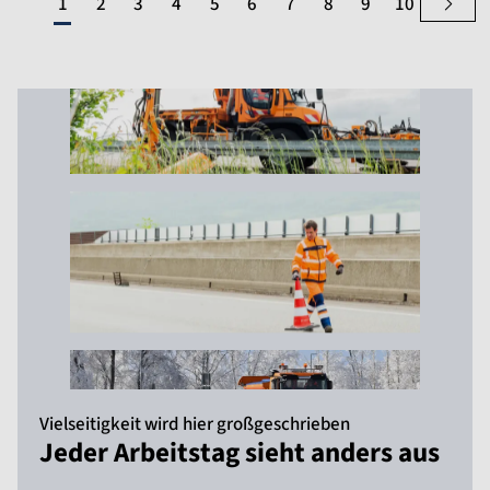
1
2
3
4
5
6
7
8
9
10
Vielseitigkeit wird hier großgeschrieben
Jeder Arbeitstag sieht anders aus