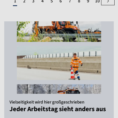
1
2
3
4
5
6
7
8
9
10
Vielseitigkeit wird hier großgeschrieben
Jeder Arbeitstag sieht anders aus