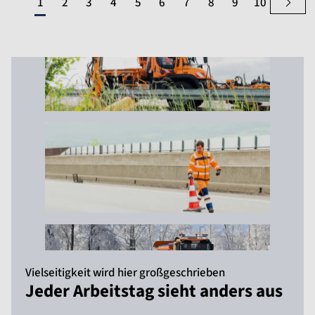
1
2
3
4
5
6
7
8
9
10
Vielseitigkeit wird hier großgeschrieben
Jeder Arbeitstag sieht anders aus