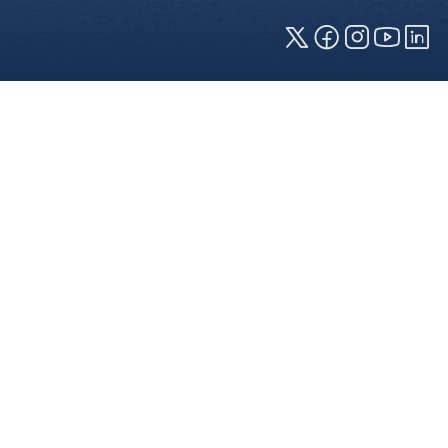
Cookies und Privatsphäre
Wir verwenden Cookies auf unserer Webseite.
Einige von ihnen sind für die technisch
einwandfreie Anzeige erforderlich (erforderliche
Cookies), während andere uns helfen, diese
Webseite und Ihre Erfahrung zu verbessern. Details
zu den jeweiligen Cookies können sie über den
Klick auf das +-Zeichen neben der Cookie-
Kategorie einsehen. Weitere Informationen über
die Verwendung Ihrer Daten finden Sie in unserer
Datenschutzerklärung
. In den Cookie-