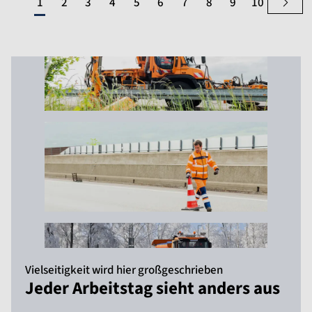
1
2
3
4
5
6
7
8
9
10
Vielseitigkeit wird hier großgeschrieben
Jeder Arbeitstag sieht anders aus