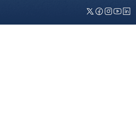
Cookies und Privatsphäre
Wir verwenden Cookies auf unserer Webseite.
Einige von ihnen sind für die technisch
einwandfreie Anzeige erforderlich (erforderliche
Cookies), während andere uns helfen, diese
Webseite und Ihre Erfahrung zu verbessern. Details
zu den jeweiligen Cookies können sie über den
Klick auf das +-Zeichen neben der Cookie-
Kategorie einsehen. Weitere Informationen über
die Verwendung Ihrer Daten finden Sie in unserer
Datenschutzerklärung
. In den Cookie-