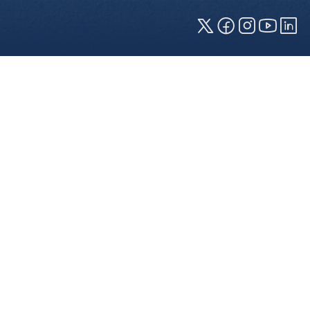
Cookies und Privatsphäre
Wir verwenden Cookies auf unserer Webseite.
Einige von ihnen sind für die technisch
einwandfreie Anzeige erforderlich (erforderliche
Cookies), während andere uns helfen, diese
Webseite und Ihre Erfahrung zu verbessern. Details
zu den jeweiligen Cookies können sie über den
Klick auf das +-Zeichen neben der Cookie-
Kategorie einsehen. Weitere Informationen über
die Verwendung Ihrer Daten finden Sie in unserer
Datenschutzerklärung
. In den Cookie-