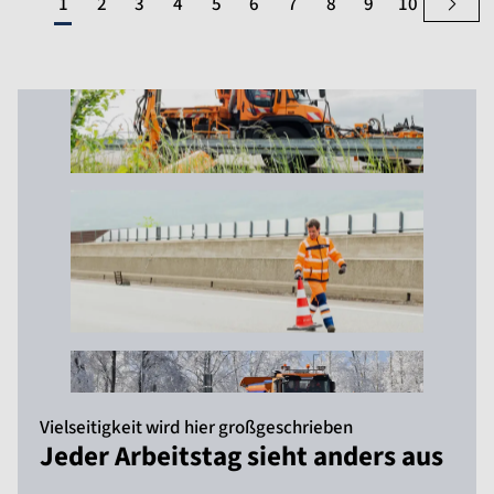
1
2
3
4
5
6
7
8
9
10
Vielseitigkeit wird hier großgeschrieben
Jeder Arbeitstag sieht anders aus