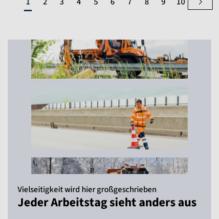
1
2
3
4
5
6
7
8
9
10
Vielseitigkeit wird hier großgeschrieben
Jeder Arbeitstag sieht anders aus