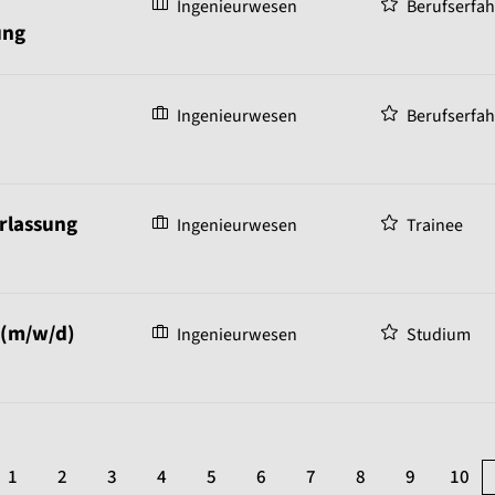
Ingenieurwesen
Berufserfa
ung
Ingenieurwesen
Berufserfa
erlassung
Ingenieurwesen
Trainee
 (m/w/d)
Ingenieurwesen
Studium
1
2
3
4
5
6
7
8
9
10