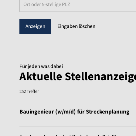
Ort oder 5-stellige PLZ
Eingaben löschen
Für jeden was dabei
Aktuelle Stellenanzei
252 Treffer
Sortierung:
Bauingenieur (w/m/d) für Streckenplanung