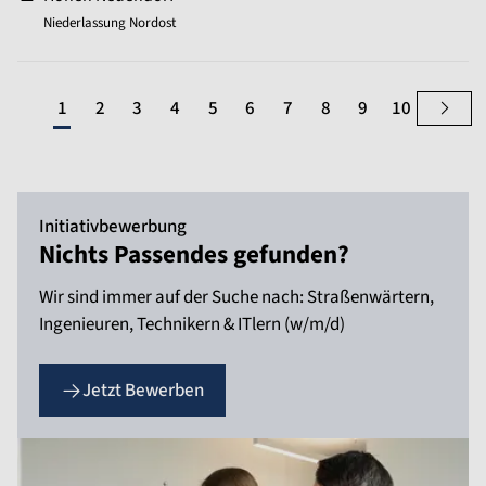
Niederlassung Nordost
1
2
3
4
5
6
7
8
9
10
Initiativbewerbung
Nichts Passendes gefunden?
Wir sind immer auf der Suche nach: Straßenwärtern,
Ingenieuren, Technikern & ITlern (w/m/d)
Jetzt Bewerben