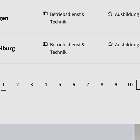
Betriebsdienst &
Ausbildung
gen
Technik
Betriebsdienst &
Ausbildung
eiburg
Technik
1
2
3
4
5
6
7
8
9
10