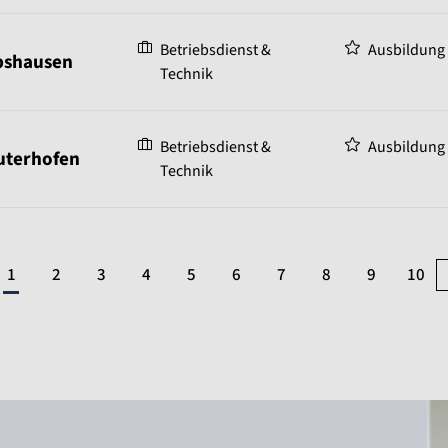
Betriebsdienst &
Ausbildung
bshausen
Technik
Betriebsdienst &
Ausbildung
uterhofen
Technik
1
2
3
4
5
6
7
8
9
10