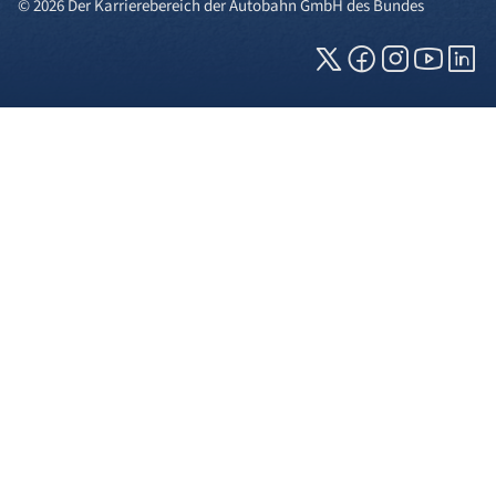
© 2026 Der Karrierebereich der Autobahn GmbH des Bundes
Cookies und Privatsphäre
Wir verwenden Cookies auf unserer Webseite.
Einige von ihnen sind für die technisch
einwandfreie Anzeige erforderlich (erforderliche
Cookies), während andere uns helfen, diese
Webseite und Ihre Erfahrung zu verbessern. Details
zu den jeweiligen Cookies können sie über den
Klick auf das +-Zeichen neben der Cookie-
Kategorie einsehen. Weitere Informationen über
die Verwendung Ihrer Daten finden Sie in unserer