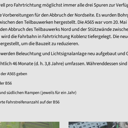
ell pro Fahrtrichtung möglichst immer alle drei Spuren zur Verfüg
 Vorbereitungen für den Abbruch der Nordseite. Es wurden Bohrp
ischen den Teilbauwerken hergestellt. Die A565 war vom 20. Mai b
 den Abbruch des Teilbauwerks Nord und der Stützwände zwisch
 wird die Fahrbahn in Fahrtrichtung Koblenz tiefergelegt. Die n
rgestellt, um die Bauzeit zu reduzieren.
erden Beleuchtung und Lichtsignalanlage neu aufgebaut und G
chtlich 46 Monate (d. h. 3,8 Jahre) umfassen. Währenddessen sin
f der A565 geben
der B56
und südlichen Rampen (jeweils für ein Jahr)
erte Fahrstreifenanzahl auf der B56