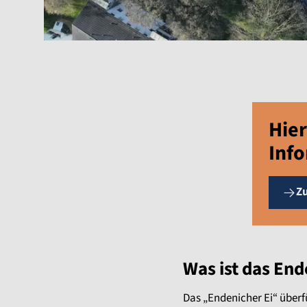
Hier
Inf
Z
Was ist das End
Das „Endenicher Ei“ überf