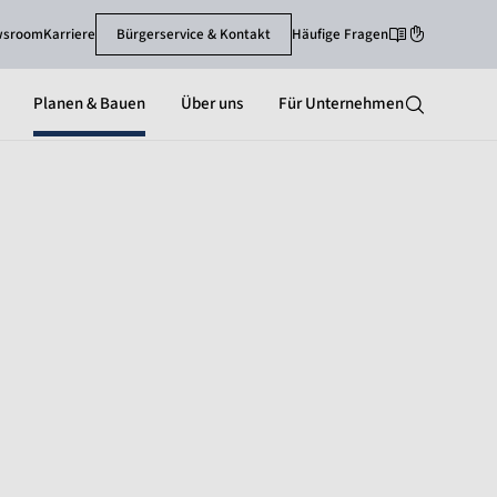
wsroom
Karriere
Bürgerservice & Kontakt
Häufige Fragen
Leichte Sprache
Gebärdenspra
Planen & Bauen
Über uns
Für Unternehmen