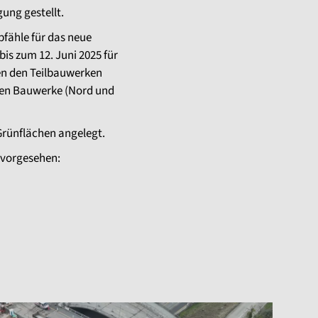
ung gestellt.
fähle für das neue
is zum 12. Juni 2025 für
en den Teilbauwerken
euen Bauwerke (Nord und
rünflächen angelegt.
d vorgesehen: