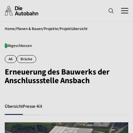
Home
/
Planen & Bauen
/
Projekte
/
Projektübersicht
Abgeschlossen
A6
Brücke
Erneuerung des Bauwerks der
Anschlussstelle Ansbach
Übersicht
Presse-Kit