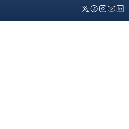
Cookies und Privatsphäre
Wir verwenden Cookies auf unserer Webseite.
Einige von ihnen sind für die technisch
einwandfreie Anzeige erforderlich (erforderliche
Cookies), während andere uns helfen, diese
Webseite und Ihre Erfahrung zu verbessern. Details
zu den jeweiligen Cookies können sie über den
Klick auf das +-Zeichen neben der Cookie-
Kategorie einsehen. Weitere Informationen über
die Verwendung Ihrer Daten finden Sie in unserer
Datenschutzerklärung
. In den Cookie-