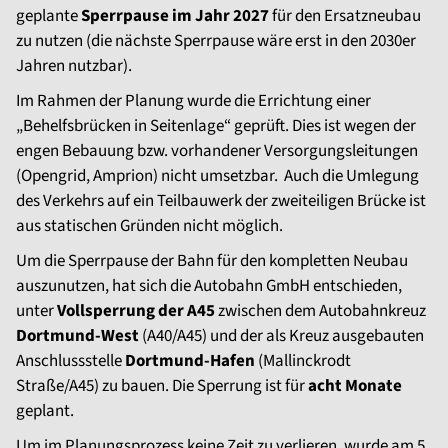
geplante
Sperrpause im Jahr 2027
für den Ersatzneubau
zu nutzen (die nächste Sperrpause wäre erst in den 2030er
Jahren nutzbar).
Im Rahmen der Planung wurde die Errichtung einer
„Behelfsbrücken in Seitenlage“ geprüft. Dies ist wegen der
engen Bebauung bzw. vorhandener Versorgungsleitungen
(Opengrid, Amprion) nicht umsetzbar. Auch die Umlegung
des Verkehrs auf ein Teilbauwerk der zweiteiligen Brücke ist
aus statischen Gründen nicht möglich.
Um die Sperrpause der Bahn für den kompletten Neubau
auszunutzen, hat sich die Autobahn GmbH entschieden,
unter
Vollsperrung der A45
zwischen dem Autobahnkreuz
Dortmund-West
(A40/A45) und der als Kreuz ausgebauten
Anschlussstelle
Dortmund-Hafen
(Mallinckrodt
Straße/A45) zu bauen. Die Sperrung ist für
acht Monate
geplant.
Um im Planungsprozess keine Zeit zu verlieren, wurde am 5.