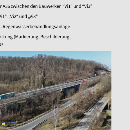
r A36 zwischen den Bauwerken “Vi1” und “Vi3”
1“, „Vi2“ und „Vi3“
l. Regenwasserbehandlungsanlage
ttung (Markierung, Beschilderung,
e)