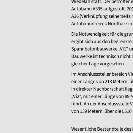
Wiedelah statt. Der betroffene
Autobahn A395 aufgestuft. 20
A36 (Verknüpfung seinerseits m
Autobahndreieck Nordharz in
Die Notwendigkeit für die gr
ergibt sich aus den begrenz
Spannbetonbauwerke „Vi1“ und
Bauwerke ist technisch nicht 
gleicher Lage vorgesehen.
Im Anschlussstellenbereich V
einer Länge von 213 Metern, ü
In direkter Nachbarschaft lie
„Vi2“, mit einer Länge von 89
führt. An der Anschlussstelle 
von 139 Metern, über die L510
Wesentliche Bestandteile des