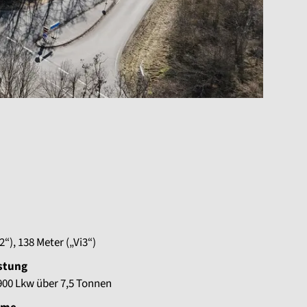
2“), 138 Meter („Vi3“)
astung
900 Lkw über 7,5 Tonnen