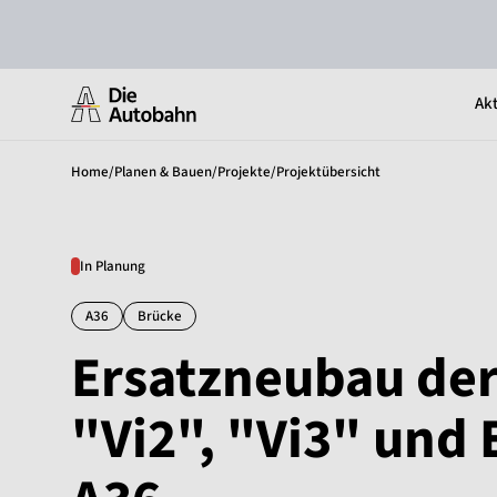
Akt
Home
/
Planen & Bauen
/
Projekte
/
Projektübersicht
In Planung
A36
Brücke
Ersatzneubau der
"Vi2", "Vi3" und