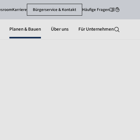
wsroom
Karriere
Bürgerservice & Kontakt
Häufige Fragen
Leichte Sprache
Gebärdenspra
Planen & Bauen
Über uns
Für Unternehmen