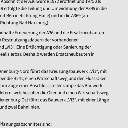
 Abschnitt der A36 wurde 1972 eröffnet und 1975 als
19 erfolgte die Teilung und Umwidmung der A395 in die
it B6n in Richtung Halle) und in die A369 (ab
 Richtung Bad Harzburg).
undhafte Erneuerung der A36 und die Ersatzneubauten
ten Restnutzungsdauern der vorhandenen
 „Vi3“. Eine Ertüchtigung oder Sanierung der
realisierbar. Deshalb werden Ersatzneubauten in
ienenburg-Nord führt das Kreuzungsbauwerk „Vi1“, mit
ber die B241, einen Wirtschaftsweg und den Fluss Oker.
gt im Zuge einer Anschlussstellenrampe das Bauwerk
 Metern, welches über die Oker und einen Wirtschaftsweg
Vienenburg-Ost führt das Bauwerk „Vi3“, mit einer Länge
 und zwei Bahnlinien.
 Planungsabschnittes sind: