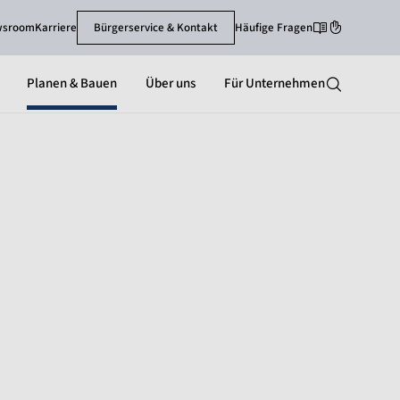
wsroom
Karriere
Bürgerservice & Kontakt
Häufige Fragen
Leichte Sprache
Gebärdenspra
Planen & Bauen
Über uns
Für Unternehmen