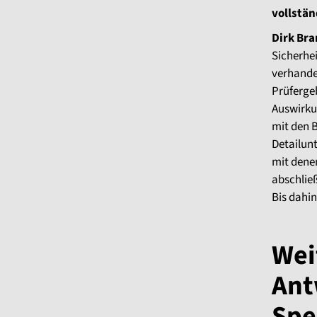
vollstän
Dirk Br
Sicherhei
verhandel
Prüferge
Auswirku
mit den 
Detailun
mit dene
abschlie
Bis dahin
Wei
Ant
Spe