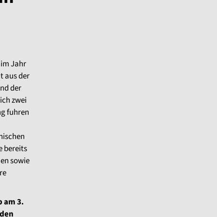
 im Jahr
t aus der
und der
ich zwei
ng fuhren
nischen
e bereits
nen sowie
re
b am 3.
nden