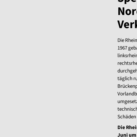
Nor
Ver
Die Rhei
1967 geb
linksrhei
rechtsrh
durchgeh
täglich r
Brückenp
Vorlandbr
umgesetz
technisc
Schäden 
Die Rhe
Juni um 