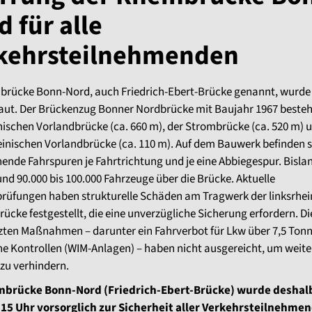
d für alle
kehrsteilnehmenden
nbrücke Bonn-Nord, auch Friedrich-Ebert-Brücke genannt, wurde
aut. Der Brückenzug Bonner Nordbrücke mit Baujahr 1967 besteh
nischen Vorlandbrücke (ca. 660 m), der Strombrücke (ca. 520 m) 
einischen Vorlandbrücke (ca. 110 m). Auf dem Bauwerk befinden s
ende Fahrspuren je Fahrtrichtung und je eine Abbiegespur. Bisla
und 90.000 bis 100.000 Fahrzeuge über die Brücke. Aktuelle
rüfungen haben strukturelle Schäden am Tragwerk der linksrhei
ücke festgestellt, die eine unverzügliche Sicherung erfordern. Di
ten Maßnahmen – darunter ein Fahrverbot für Lkw über 7,5 Ton
he Kontrollen (WIM-Anlagen) – haben nicht ausgereicht, um weite
zu verhindern.
inbrücke Bonn-Nord (Friedrich-Ebert-Brücke) wurde deshal
15 Uhr vorsorglich zur Sicherheit aller Verkehrsteilnehme