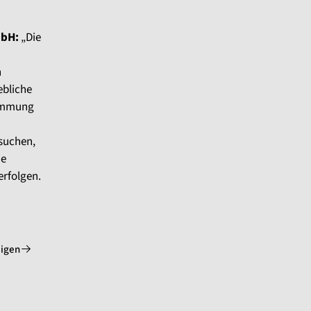
mbH:
„Die
n
ebliche
timmung
suchen,
ne
rfolgen.
eigen