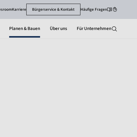
wsroom
Karriere
Bürgerservice & Kontakt
Häufige Fragen
Leichte Sprache
Gebärdenspra
Planen & Bauen
Über uns
Für Unternehmen