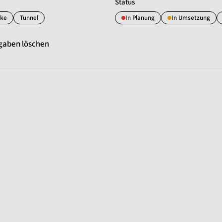
Status
cke
Tunnel
In Planung
In Umsetzung
gaben löschen