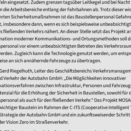
eln eingesetzt. Zudem grenzen tagsüber Leitkegel und bei Nacht
die Arbeitsbereiche entlang der Fahrbahnen ab. Trotz dieser wi
rten Sicherheitsmaßnahmen ist das Baustellenpersonal Gefahr
, insbesondere dann, wenn es sich beispielsweise unbeabsichtig
s fließenden Verkehrs nähert. An dieser Stelle setzt das Projekt a
nation moderner Kommunikations- und Ortungsmethoden soll d
npersonal vor einem unbeabsichtigten Betreten des Verkehrsrau
erden. Zugleich kann die Technologie genutzt werden, um ents
ise an sich annähernde Fahrzeuge zu übertragen.
 Gerd Riegelhuth, Leiter des Geschäftsbereichs Verkehrsmanagem
nd Verkehr der Autobahn GmbH: „Die Möglichkeiten innovativer
tionsverfahren zwischen Infrastruktur, Personen und Fahrzeug
enzial für die Erhöhung der Sicherheit in Baustellen, sowohl für 
personal als auch für den fließenden Verkehr.“ Das Projekt MOSAi
wichtiger Baustein im Rahmen der C-ITS (Cooperative Intelligent
Strategie der Autobahn GmbH und ein zukunftsweisender Schritt 
er Vision Zero im Straßenverkehr.