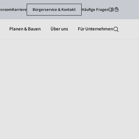
wsroom
Karriere
Bürgerservice & Kontakt
Häufige Fragen
Leichte Sprache
Gebärdenspra
Planen & Bauen
Über uns
Für Unternehmen