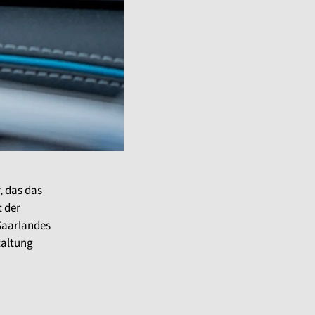
, das das
t der
Saarlandes
taltung