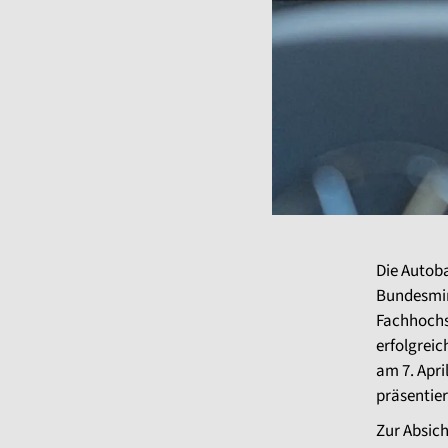
Die Autob
Bundesmin
Fachhochs
erfolgreic
am 7. Apri
präsentier
Zur Absic