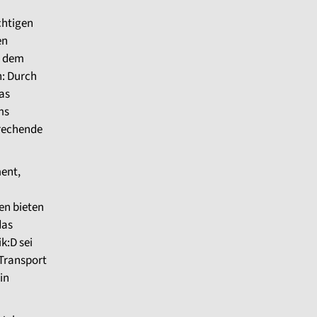
chtigen
en
t dem
n: Durch
as
ms
prechende
ent,
en bieten
das
k:D sei
 Transport
in