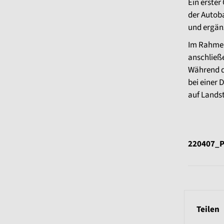
Ein erster
der Autob
und ergänz
Im Rahmen
anschließ
Während d
bei einer 
auf Lands
220407_P
Teilen