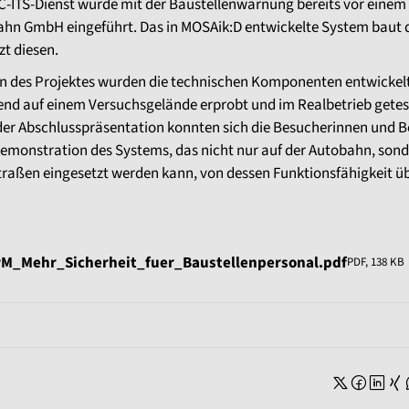
 C-ITS-Dienst wurde mit der Baustellenwarnung bereits vor einem
ahn GmbH eingeführt. Das in MOSAik:D entwickelte System baut 
t diesen.
 des Projektes wurden die technischen Komponenten entwickelt
end auf einem Versuchsgelände erprobt und im Realbetrieb getes
er Abschlusspräsentation konnten sich die Besucherinnen und 
Demonstration des Systems, das nicht nur auf der Autobahn, son
traßen eingesetzt werden kann, von dessen Funktionsfähigkeit ü
M_Mehr_Sicherheit_fuer_Baustellenpersonal.pdf
PDF, 138 KB