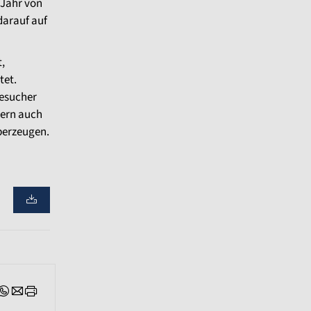
 Jahr von
darauf auf
,
tet.
Besucher
dern auch
berzeugen.