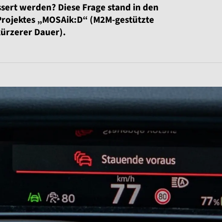
sert werden? Diese Frage stand in den
Projektes „MOSAik:D“ (M2M-gestützte
kürzerer Dauer).