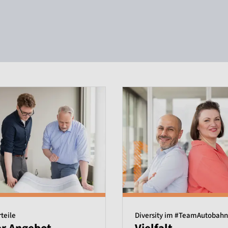
rteile
Diversity im #TeamAutobahn