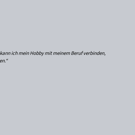
Sebast
Geschäf
d kann ich mein Hobby mit meinem Beruf verbinden,
en.“
Sebas
Geschä