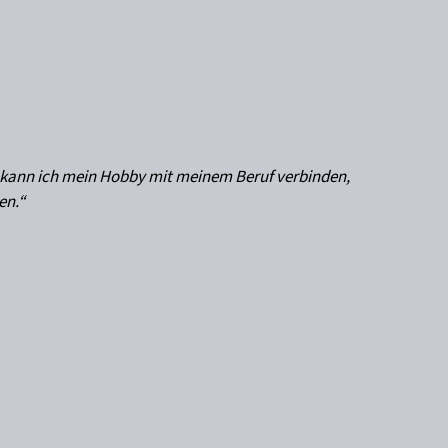
Sebast
Geschäf
d kann ich mein Hobby mit meinem Beruf verbinden,
en.“
Sebas
Geschä