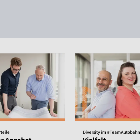
rteile
Diversity im #TeamAutobahn