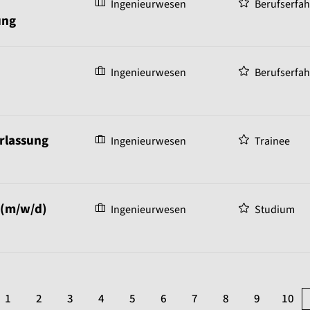
Ingenieurwesen
Berufserfa
ung
Ingenieurwesen
Berufserfa
erlassung
Ingenieurwesen
Trainee
 (m/w/d)
Ingenieurwesen
Studium
1
2
3
4
5
6
7
8
9
10