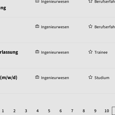
Ingenieurwesen
Berufserfa
ung
Ingenieurwesen
Berufserfa
erlassung
Ingenieurwesen
Trainee
 (m/w/d)
Ingenieurwesen
Studium
1
2
3
4
5
6
7
8
9
10