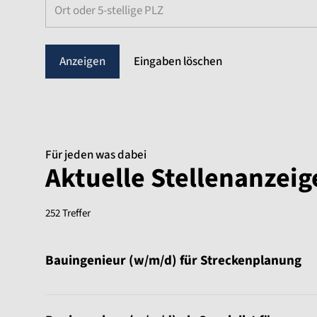
Ort oder 5-stellige PLZ
Eingaben löschen
Für jeden was dabei
Aktuelle Stellenanzei
252 Treffer
Sortierung:
Bauingenieur (w/m/d) für Streckenplanung