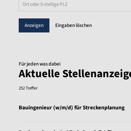
Ort oder 5-stellige PLZ
Eingaben löschen
Für jeden was dabei
Aktuelle Stellenanzei
252 Treffer
Sortierung:
Bauingenieur (w/m/d) für Streckenplanung