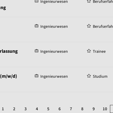
Ingenieurwesen
Berufserfa
ung
Ingenieurwesen
Berufserfa
erlassung
Ingenieurwesen
Trainee
 (m/w/d)
Ingenieurwesen
Studium
1
2
3
4
5
6
7
8
9
10