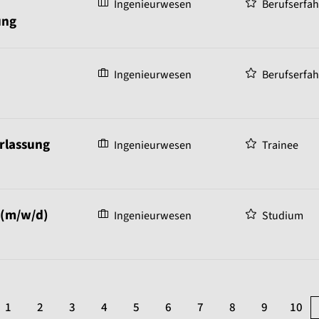
Ingenieurwesen
Berufserfa
ung
Ingenieurwesen
Berufserfa
erlassung
Ingenieurwesen
Trainee
 (m/w/d)
Ingenieurwesen
Studium
1
2
3
4
5
6
7
8
9
10