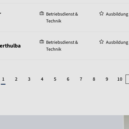
r
Betriebsdienst &
Ausbildung
Technik
Betriebsdienst &
Ausbildung
erthulba
Technik
1
2
3
4
5
6
7
8
9
10