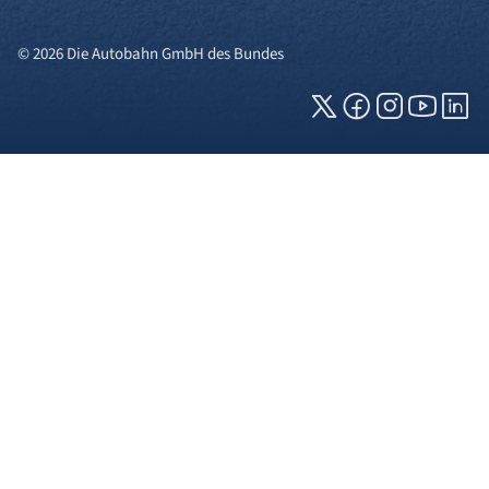
© 2026 Die Autobahn GmbH des Bundes
Cookies und Privatsphäre
Wir verwenden Cookies auf unserer Webseite.
Einige von ihnen sind für die technisch
einwandfreie Anzeige erforderlich (erforderliche
Cookies), während andere uns helfen, diese
Webseite und Ihre Erfahrung zu verbessern. Details
zu den jeweiligen Cookies können sie über den
Klick auf das +-Zeichen neben der Cookie-
Kategorie einsehen. Weitere Informationen über