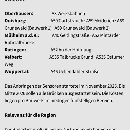
Oberhausen:
A3 Werksbahnen
Duisburg
: A59 Gartsträuch · A59 Meiderich · A59
Grunewald (Bauwerk 1) · A59 Grunewald (Bauwerk 2)
Mülheim a.d.R.
: A40 Geitlingstraße · A52 Mintarder
Ruhrtalbrücke
Ratingen:
A52 An der Hoffnung
Velbert:
A535 Talbrücke Grund · A535 Ostumer
Weg
Wuppertal:
A46 Uellendahler Straße
Das Anbringen der Sensoren startete im November 2025. Bis
Mitte 2026 sollen alle Brücken ausgestattet sein. Die Kosten
liegen pro Bauwerk im niedrigen fünfstelligen Bereich.
Relevanz für die Region
Der Bedarf ist groß: Allein im Zuständigkeitsbereich der