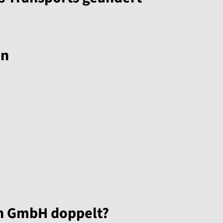
en
hn GmbH doppelt?