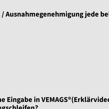
is / Ausnahmegenehmigung jede bel
che Eingabe in VEMAGS®(Erklärvide
egschleifen?