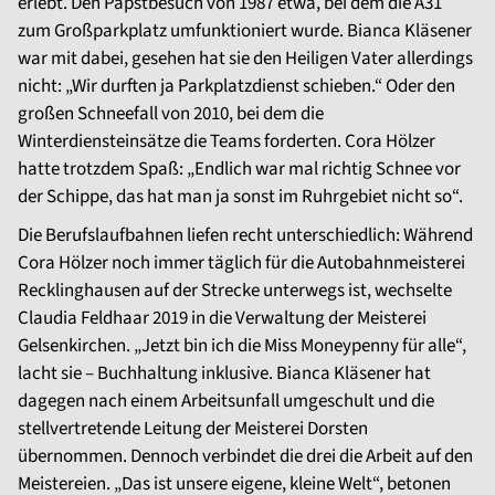
erlebt. Den Papstbesuch von 1987 etwa, bei dem die A31
zum Großparkplatz umfunktioniert wurde. Bianca Kläsener
war mit dabei, gesehen hat sie den Heiligen Vater allerdings
nicht: „Wir durften ja Parkplatzdienst schieben.“ Oder den
großen Schneefall von 2010, bei dem die
Winterdiensteinsätze die Teams forderten. Cora Hölzer
hatte trotzdem Spaß: „Endlich war mal richtig Schnee vor
der Schippe, das hat man ja sonst im Ruhrgebiet nicht so“.
Die Berufslaufbahnen liefen recht unterschiedlich: Während
Cora Hölzer noch immer täglich für die Autobahnmeisterei
Recklinghausen auf der Strecke unterwegs ist, wechselte
Claudia Feldhaar 2019 in die Verwaltung der Meisterei
Gelsenkirchen. „Jetzt bin ich die Miss Moneypenny für alle“,
lacht sie – Buchhaltung inklusive. Bianca Kläsener hat
dagegen nach einem Arbeitsunfall umgeschult und die
stellvertretende Leitung der Meisterei Dorsten
übernommen. Dennoch verbindet die drei die Arbeit auf den
Meistereien. „Das ist unsere eigene, kleine Welt“, betonen