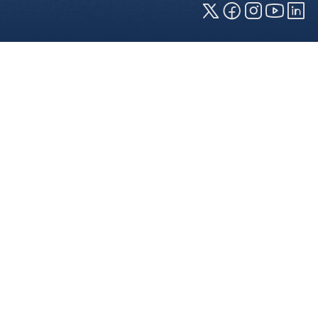
Cookies und Privatsphäre
Wir verwenden Cookies auf unserer Webseite.
Einige von ihnen sind für die technisch
einwandfreie Anzeige erforderlich (erforderliche
Cookies), während andere uns helfen, diese
Webseite und Ihre Erfahrung zu verbessern. Details
zu den jeweiligen Cookies können sie über den
Klick auf das +-Zeichen neben der Cookie-
Kategorie einsehen. Weitere Informationen über
die Verwendung Ihrer Daten finden Sie in unserer
Datenschutzerklärung
. In den Cookie-
Einstellungen (erreichbar über den Footer der