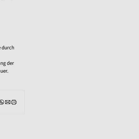
e durch
ung der
uer.