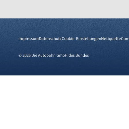
Impressum
Datenschutz
Cookie-Einstellungen
Netiquette
Com
© 2026 Die Autobahn GmbH des Bundes
Cookies und Privatsphä
Wir verwenden Cookies auf unserer 
Cookies), während andere uns helfe
über den Klick auf das +-Zeichen 