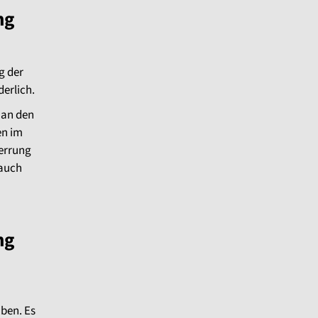
ng
g der
erlich.
an den
en im
perrung
 auch
ng
aben. Es