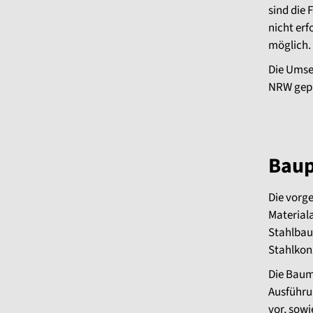
sind die
nicht erf
möglich.
Die Umse
NRW gep
Bau
Die vorg
Materiala
Stahlbau
Stahlkon
Die Baum
Ausführu
vor, sowi