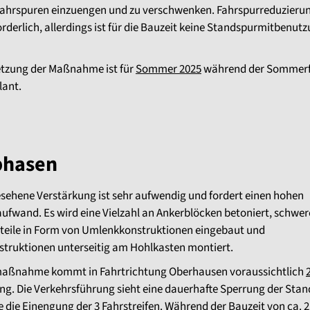
 Fahrspuren einzuengen und zu verschwenken. Fahrspurreduzieru
orderlich, allerdings ist für die Bauzeit keine Standspurmitbenut
tzung der Maßnahme ist für
Sommer 2025
während der Sommerfe
lant.
phasen
esehene Verstärkung ist sehr aufwendig und fordert einen hohen
ufwand. Es wird eine Vielzahl an Ankerblöcken betoniert, schwer
teile in Form von Umlenkkonstruktionen eingebaut und
struktionen unterseitig am Hohlkasten montiert.
aßnahme kommt in Fahrtrichtung Oberhausen voraussichtlich
ng. Die Verkehrsführung sieht eine dauerhafte Sperrung der Sta
e die Einengung der 3 Fahrstreifen. Während der Bauzeit von ca. 