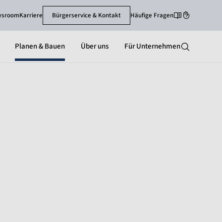
wsroom
Karriere
Bürgerservice & Kontakt
Häufige Fragen
Leichte Sprache
Gebärdenspra
Planen & Bauen
Über uns
Für Unternehmen