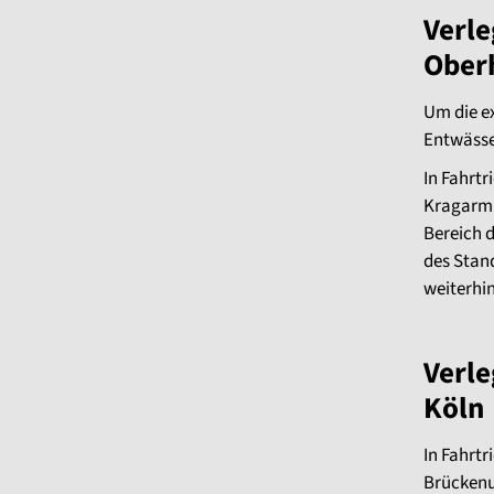
Verle
Ober
Um die e
Entwässe
In Fahrt
Kragarm 
Bereich d
des Stand
weiterhi
Verle
Köln
In Fahrt
Brückenun