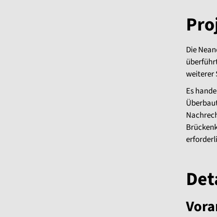
Pro
Die Neand
überführt
weiterer
Es hande
Überbaut
Nachrech
Brückenk
erforder
Det
Vora