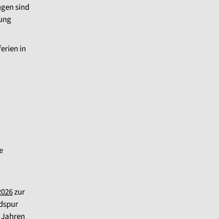
ngen sind
zung
rien in
e
2026
zur
ndspur
2 Jahren