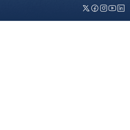
Cookies und Privatsphäre
Wir verwenden Cookies auf unserer Webseite.
Einige von ihnen sind für die technisch
einwandfreie Anzeige erforderlich (erforderliche
Cookies), während andere uns helfen, diese
Webseite und Ihre Erfahrung zu verbessern. Details
zu den jeweiligen Cookies können sie über den
Klick auf das +-Zeichen neben der Cookie-
Kategorie einsehen. Weitere Informationen über
die Verwendung Ihrer Daten finden Sie in unserer
Datenschutzerklärung
. In den Cookie-