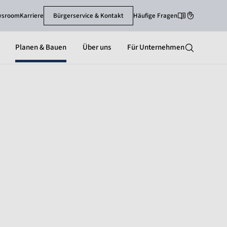
wsroom
Karriere
Bürgerservice & Kontakt
Häufige Fragen
Leichte Sprache
Gebärdenspra
Planen & Bauen
Über uns
Für Unternehmen