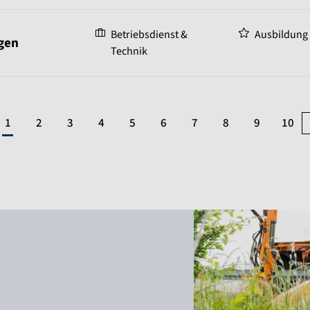
Betriebsdienst &
Ausbildung
gen
Technik
1
2
3
4
5
6
7
8
9
10