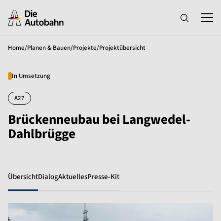
Home
/
Planen & Bauen
/
Projekte
/
Projektübersicht
In Umsetzung
A27
Brückenneubau bei Langwedel-
Dahlbrügge
Übersicht
Dialog
Aktuelles
Presse-Kit