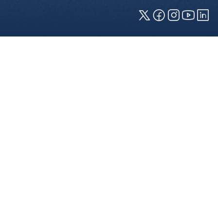
Cookies und Privatsphäre
Wir verwenden Cookies auf unserer Webseite.
Einige von ihnen sind für die technisch
einwandfreie Anzeige erforderlich (erforderliche
Cookies), während andere uns helfen, diese
Webseite und Ihre Erfahrung zu verbessern. Details
zu den jeweiligen Cookies können sie über den
Klick auf das +-Zeichen neben der Cookie-
Kategorie einsehen. Weitere Informationen über
die Verwendung Ihrer Daten finden Sie in unserer
Datenschutzerklärung
. In den Cookie-