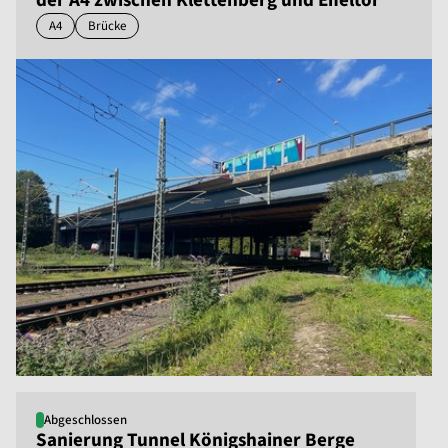
der A4 zwischen Klettenberg und Eifeltor
A4
Brücke
Abgeschlossen
Sanierung Tunnel Königshainer Berge