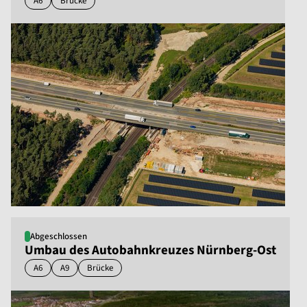
A6
Brücke
Abgeschlossen
Umbau des Autobahnkreuzes Nürnberg-Ost
A6
A9
Brücke