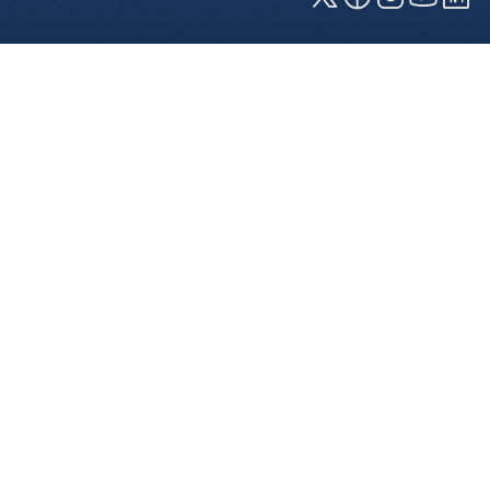
Cookies und Privatsphäre
Wir verwenden Cookies auf unserer Webseite.
Einige von ihnen sind für die technisch
einwandfreie Anzeige erforderlich (erforderliche
Cookies), während andere uns helfen, diese
Webseite und Ihre Erfahrung zu verbessern. Details
zu den jeweiligen Cookies können sie über den
Klick auf das +-Zeichen neben der Cookie-
Kategorie einsehen. Weitere Informationen über
die Verwendung Ihrer Daten finden Sie in unserer
Datenschutzerklärung
. In den Cookie-
Einstellungen (erreichbar über den Footer der
Webseite) können Sie Ihre Einstellungen jederzeit