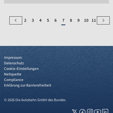
2
3
4
5
6
7
8
9
10
11
Impressum
Datenschutz
Cookie-Einstellungen
Netiquette
Compliance
Erklärung zur Barrierefreiheit
© 2026 Die Autobahn GmbH des Bundes