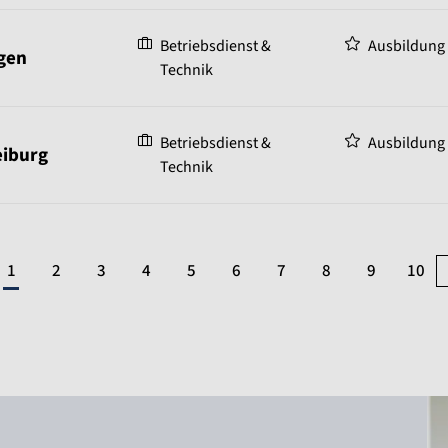
Betriebsdienst &
Ausbildung
gen
Technik
Betriebsdienst &
Ausbildung
eiburg
Technik
1
2
3
4
5
6
7
8
9
10