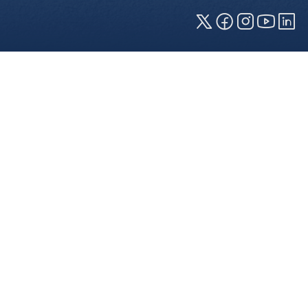
Cookies und Privatsphäre
Wir verwenden Cookies auf unserer Webseite.
Einige von ihnen sind für die technisch
einwandfreie Anzeige erforderlich (erforderliche
Cookies), während andere uns helfen, diese
Webseite und Ihre Erfahrung zu verbessern. Details
zu den jeweiligen Cookies können sie über den
Klick auf das +-Zeichen neben der Cookie-
Kategorie einsehen. Weitere Informationen über
die Verwendung Ihrer Daten finden Sie in unserer
Datenschutzerklärung
. In den Cookie-