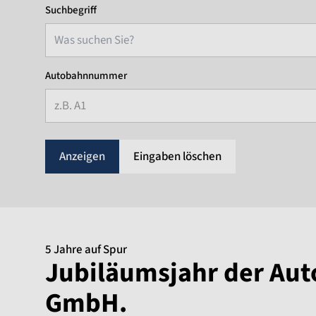
Suchbegriff
Autobahnnummer
z.B. A1
Eingaben löschen
5 Jahre auf Spur
Jubiläumsjahr der Au
GmbH.