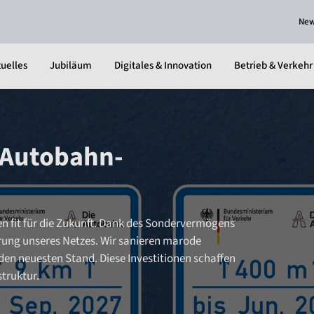
Ne
uelles
Jubiläum
Digitales & Innovation
Betrieb & Verkehr
 Autobahn-
en fit für die Zukunft. Dank des Sondervermögens
rung unseres Netzes. Wir sanieren marode
en neuesten Stand. Diese Investitionen schaffen
truktur.