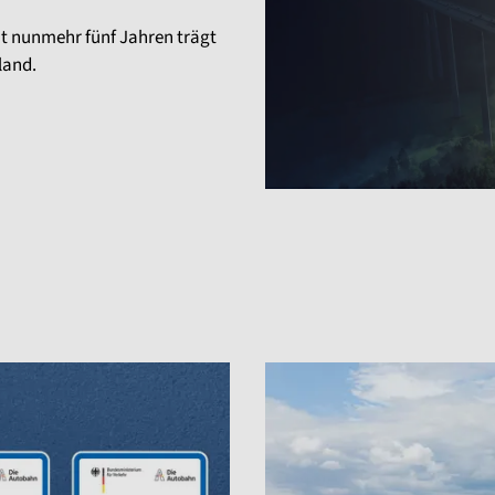
it nunmehr fünf Jahren trägt
land.