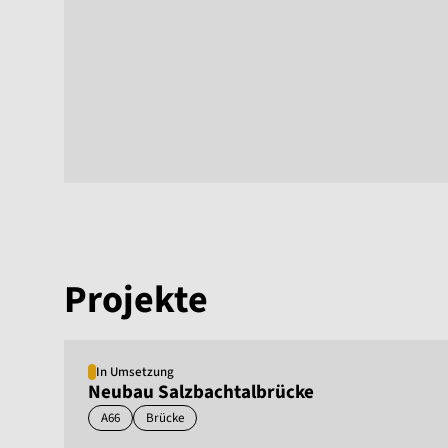
Projekte
In Umsetzung
Neubau Salzbachtalbrücke
A66
Brücke