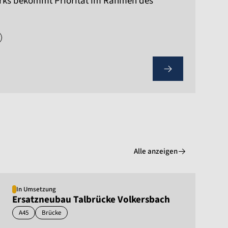
rks bekommt Priorität im Rahmen des
Alle anzeigen
In Umsetzung
Ersatzneubau Talbrücke Volkersbach
A45
Brücke