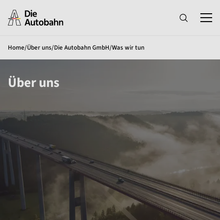
Home
/
Über uns
/
Die Autobahn GmbH
/
Was wir tun
Über uns