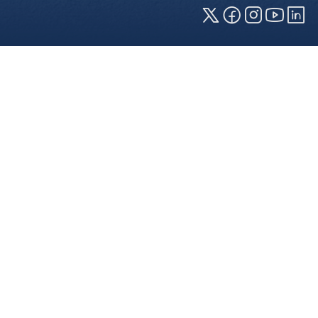
Cookies und Privatsphäre
Wir verwenden Cookies auf unserer Webseite.
Einige von ihnen sind für die technisch
einwandfreie Anzeige erforderlich (erforderliche
Cookies), während andere uns helfen, diese
Webseite und Ihre Erfahrung zu verbessern. Details
zu den jeweiligen Cookies können sie über den
Klick auf das +-Zeichen neben der Cookie-
Kategorie einsehen. Weitere Informationen über
die Verwendung Ihrer Daten finden Sie in unserer
Datenschutzerklärung
. In den Cookie-
Einstellungen (erreichbar über den Footer der