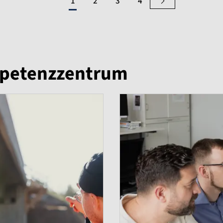
1
2
3
4
petenzzentrum