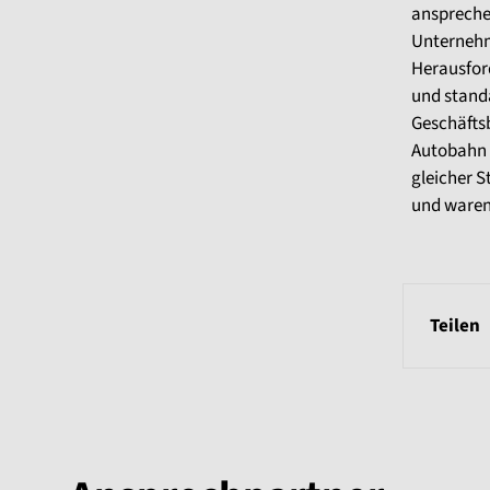
anspreche
Unternehm
Herausfor
und standa
Geschäftsb
Autobahn 
gleicher S
und waren 
Teilen