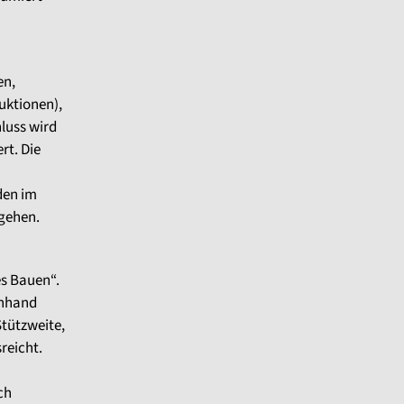
en,
uktionen),
luss wird
rt. Die
den im
 gehen.
es Bauen“.
anhand
Stützweite,
reicht.
ch