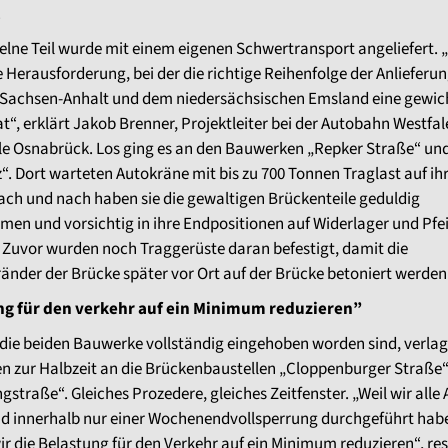
.
elne Teil wurde mit einem eigenen Schwertransport angeliefert. 
e Herausforderung, bei der die richtige Reihenfolge der Anlieferu
 Sachsen-Anhalt und dem niedersächsischen Emsland eine gewich
at“, erklärt Jakob Brenner, Projektleiter bei der Autobahn Westfal
le Osnabrück. Los ging es an den Bauwerken „Repker Straße“ un
“. Dort warteten Autokräne mit bis zu 700 Tonnen Traglast auf ih
ach und nach haben sie die gewaltigen Brückenteile geduldig
n und vorsichtig in ihre Endpositionen auf Widerlager und Pfei
 Zuvor wurden noch Traggerüste daran befestigt, damit die
änder der Brücke später vor Ort auf der Brücke betoniert werde
ng für den verkehr auf ein Minimum reduzieren”
ie beiden Bauwerke vollständig eingehoben worden sind, verlag
en zur Halbzeit an die Brückenbaustellen „Cloppenburger Straße
gstraße“. Gleiches Prozedere, gleiches Zeitfenster. „Weil wir alle 
nd innerhalb nur einer Wochenendvollsperrung durchgeführt hab
r die Belastung für den Verkehr auf ein Minimum reduzieren“, re