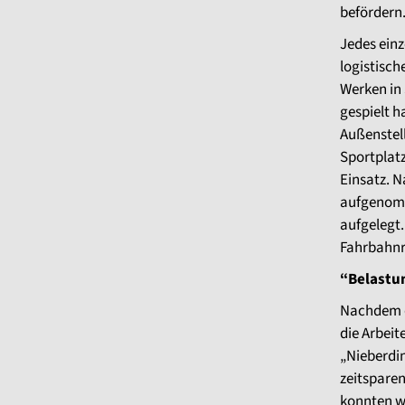
befördern
Jedes einz
logistisch
Werken in
gespielt h
Außenstel
Sportplatz
Einsatz. N
aufgenomme
aufgelegt.
Fahrbahnr
“Belastu
Nachdem d
die Arbeit
„Nieberdin
zeitspare
konnten wi