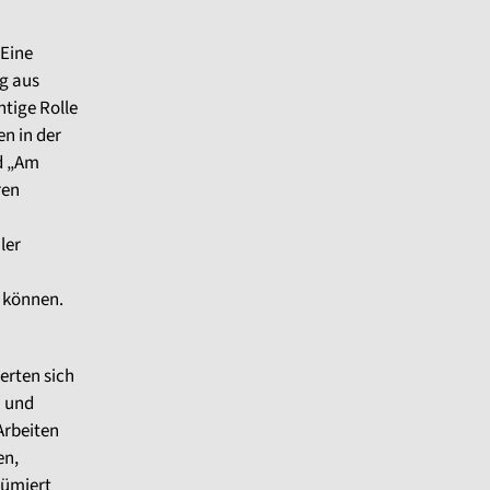
„Eine
ng aus
tige Rolle
en in der
d „Am
ren
ler
n können.
erten sich
“ und
Arbeiten
en,
sümiert