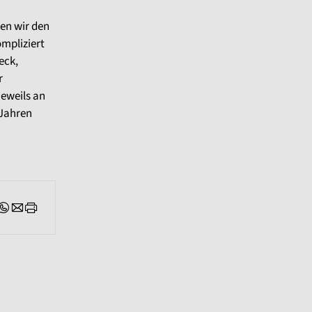
en wir den
mpliziert
eck,
r
eweils an
 Jahren