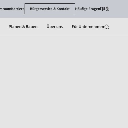
wsroom
Karriere
Bürgerservice & Kontakt
Häufige Fragen
Leichte Sprache
Gebärdenspra
Planen & Bauen
Über uns
Für Unternehmen