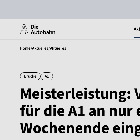
Akt
Home
/
Aktuelles
/
Aktuelles
Brücke
A1
Meisterleistung: 
für die A1 an nur
Wochenende ein