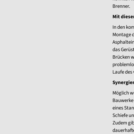
Brenner.
Mit diese
In den ko
Montage d
Asphaltei
das Gerüst
Brücken w
problemlo
Laufe des 
Synergien
Möglich wu
Bauwerke 
eines Stan
Schiefe un
Zudem gib
dauerhafte