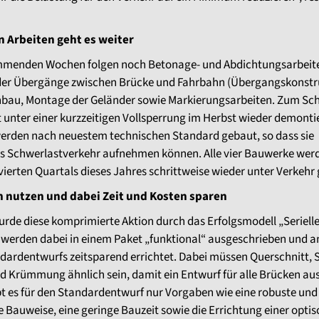
n Arbeiten geht es weiter
mmenden Wochen folgen noch Betonage- und Abdichtungsarbeit
er Übergänge zwischen Brücke und Fahrbahn (Übergangskonstr
nbau, Montage der Geländer sowie Markierungsarbeiten. Zum Sch
 unter einer kurzzeitigen Vollsperrung im Herbst wieder demontie
erden nach neuestem technischen Standard gebaut, so dass sie
s Schwerlastverkehr aufnehmen können. Alle vier Bauwerke wer
vierten Quartals dieses Jahres schrittweise wieder unter Verkehr
 nutzen und dabei Zeit und Kosten sparen
rde diese komprimierte Aktion durch das Erfolgsmodell „Seriell
werden dabei in einem Paket „funktional“ ausgeschrieben und 
dardentwurfs zeitsparend errichtet. Dabei müssen Querschnitt, 
d Krümmung ähnlich sein, damit ein Entwurf für alle Brücken aus
t es für den Standardentwurf nur Vorgaben wie eine robuste und
 Bauweise, eine geringe Bauzeit sowie die Errichtung einer optis