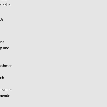
sind in
58
hne
ig und
ßnahmen
ich
ts oder
enende