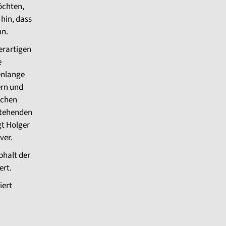
öchten,
hin, dass
nn.
erartigen
e
enlange
ern und
ichen
stehenden
gt Holger
ver.
phalt der
ert.
iert