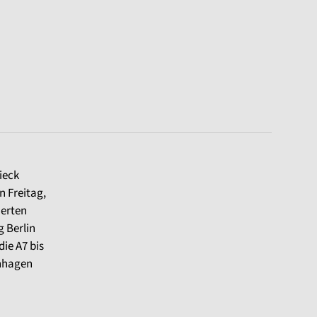
ieck
n Freitag,
ierten
 Berlin
die A7 bis
enhagen