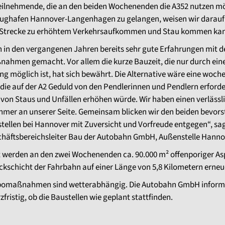
eilnehmende, die an den beiden Wochenenden die A352 nutzen m
ughafen Hannover-Langenhagen zu gelangen, weisen wir darauf 
r Strecke zu erhöhtem Verkehrsaufkommen und Stau kommen ka
 in den vergangenen Jahren bereits sehr gute Erfahrungen mit d
ahmen gemacht. Vor allem die kurze Bauzeit, die nur durch ein
ng möglich ist, hat sich bewährt. Die Alternative wäre eine woch
 die auf der A2 Geduld von den Pendlerinnen und Pendlern erford
 von Staus und Unfällen erhöhen würde. Wir haben einen verlässl
hmer an unserer Seite. Gemeinsam blicken wir den beiden bevor
tellen bei Hannover mit Zuversicht und Vorfreude entgegen“, sa
chäftsbereichsleiter Bau der Autobahn GmbH, Außenstelle Hanno
 werden an den zwei Wochenenden ca. 90.000 m² offenporiger As
kschicht der Fahrbahn auf einer Länge von 5,8 Kilometern erneu
bomaßnahmen sind wetterabhängig. Die Autobahn GmbH inform
rzfristig, ob die Baustellen wie geplant stattfinden.