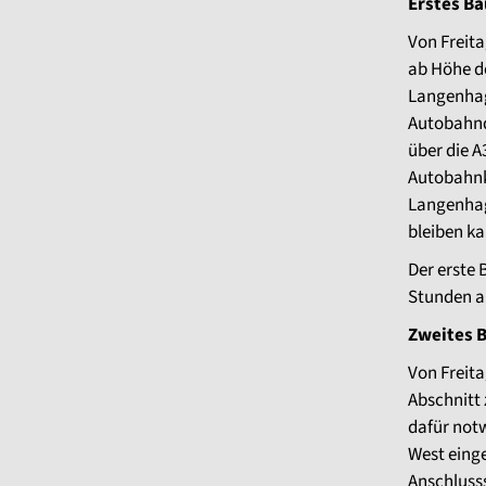
Erstes Ba
Von Freitag
ab Höhe d
Langenhag
Autobahndr
über die A
Autobahnk
Langenhag
bleiben ka
Der erste 
Stunden 
Zweites 
Von Freita
Abschnitt
dafür not
West einge
Anschlusss