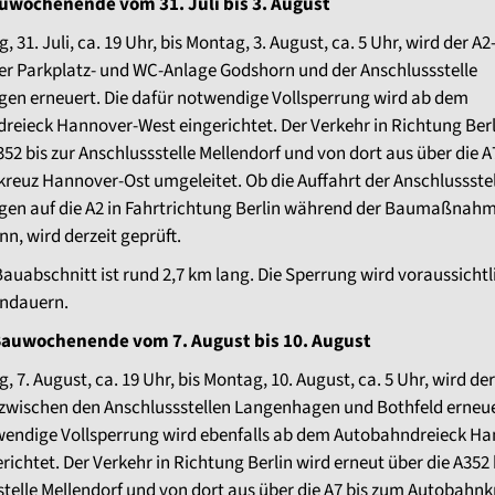
uwochenende vom 31. Juli bis 3. August
, 31. Juli, ca. 19 Uhr, bis Montag, 3. August, ca. 5 Uhr, wird der A
er Parkplatz- und WC-Anlage Godshorn und der Anschlussstelle
en erneuert. Die dafür notwendige Vollsperrung wird ab dem
eieck Hannover-West eingerichtet. Der Verkehr in Richtung Berl
352 bis zur Anschlussstelle Mellendorf und von dort aus über die A
reuz Hannover-Ost umgeleitet. Ob die Auffahrt der Anschlussstel
en auf die A2 in Fahrtrichtung Berlin während der Baumaßnahm
nn, wird derzeit geprüft.
Bauabschnitt ist rund 2,7 km lang. Die Sperrung wird voraussichtl
andauern.
Bauwochenende vom 7. August bis 10. August
g, 7. August, ca. 19 Uhr, bis Montag, 10. August, ca. 5 Uhr, wird der
 zwischen den Anschlussstellen Langenhagen und Bothfeld erneue
wendige Vollsperrung wird ebenfalls ab dem Autobahndreieck Ha
richtet. Der Verkehr in Richtung Berlin wird erneut über die A352 
telle Mellendorf und von dort aus über die A7 bis zum Autobahnk