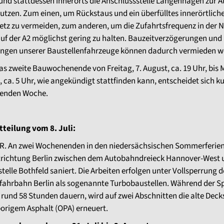
und stattdessen innerorts die Anschlussstelle Langenhagen zur A
nutzen. Zum einen, um Rückstaus und ein überfülltes innerörtlich
etz zu vermeiden, zum anderen, um die Zufahrtsfrequenz in der 
uf der A2 möglichst gering zu halten. Bauzeitverzögerungen und
ngen unserer Baustellenfahrzeuge können dadurch vermieden w
s zweite Bauwochenende von Freitag, 7. August, ca. 19 Uhr, bis
, ca. 5 Uhr, wie angekündigt stattfinden kann, entscheidet sich kur
enden Woche.
teilung vom 8. Juli:
 An zwei Wochenenden in den niedersächsischen Sommerferien 
rtrichtung Berlin zwischen dem Autobahndreieck Hannover-West 
telle Bothfeld saniert. Die Arbeiten erfolgen unter Vollsperrung d
fahrbahn Berlin als sogenannte Turbobaustellen. Während der S
s rund 58 Stunden dauern, wird auf zwei Abschnitten die alte Deck
origem Asphalt (OPA) erneuert.