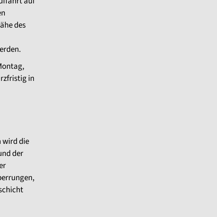
uffahrt auf
en
Nähe des
erden.
 Montag,
zfristig in
wird die
und der
er
perrungen,
schicht