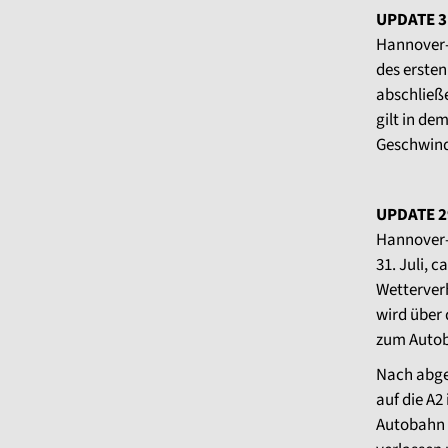
UPDATE 3
Hannover-
des ersten
abschließ
gilt in de
Geschwind
UPDATE 29
Hannover-W
31. Juli, c
Wetterver
wird über 
zum Autob
Nach abge
auf die A2
Autobahn 