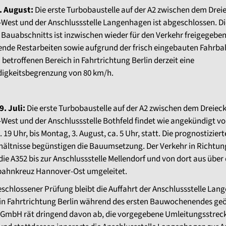
. August:
Die erste Turbobaustelle auf der A2 zwischen dem Drei
West und der Anschlussstelle Langenhagen ist abgeschlossen. Di
 Bauabschnitts ist inzwischen wieder für den Verkehr freigegeben
ende Restarbeiten sowie aufgrund der frisch eingebauten Fahrb
m betroffenen Bereich in Fahrtrichtung Berlin derzeit eine
igkeitsbegrenzung von 80 km/h.
. Juli:
Die erste Turbobaustelle auf der A2 zwischen dem Dreiec
est und der Anschlussstelle Bothfeld findet wie angekündigt vo
a. 19 Uhr, bis Montag, 3. August, ca. 5 Uhr, statt. Die prognostizier
hältnisse begünstigen die Bauumsetzung. Der Verkehr in Richtung
die A352 bis zur Anschlussstelle Mellendorf und von dort aus über 
ahnkreuz Hannover-Ost umgeleitet.
schlossener Prüfung bleibt die Auffahrt der Anschlussstelle La
 in Fahrtrichtung Berlin während des ersten Bauwochenendes geöf
GmbH rät dringend davon ab, die vorgegebene Umleitungsstreck