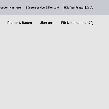
wsroom
Karriere
Bürgerservice & Kontakt
Häufige Fragen
Leichte Sprache
Gebärdenspra
Planen & Bauen
Über uns
Für Unternehmen