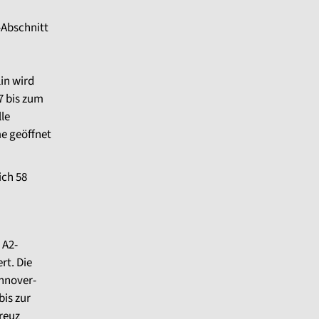
2-Abschnitt
in wird
7 bis zum
le
e geöffnet
ich 58
 A2-
rt. Die
nnover-
bis zur
reuz