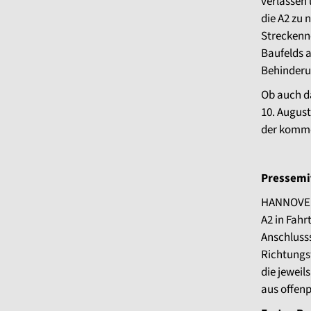
verlassen 
die A2 zu 
Streckenn
Baufelds a
Behinderu
Ob auch da
10. August
der komm
Pressemit
HANNOVER.
A2 in Fah
Anschlusss
Richtungs
die jeweil
aus offenp