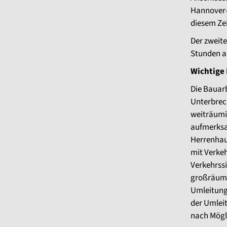
Hannover-
diesem Zei
Der zweite
Stunden a
Wichtige 
Die Bauar
Unterbrec
weiträumi
aufmerks
Herrenhau
mit Verkeh
Verkehrss
großräumi
Umleitung
der Umlei
nach Mögl