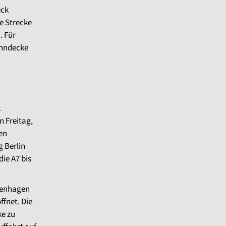
eck
e Strecke
. Für
ahndecke
k
n Freitag,
ten
 Berlin
die A7 bis
ngenhagen
fnet. Die
e zu