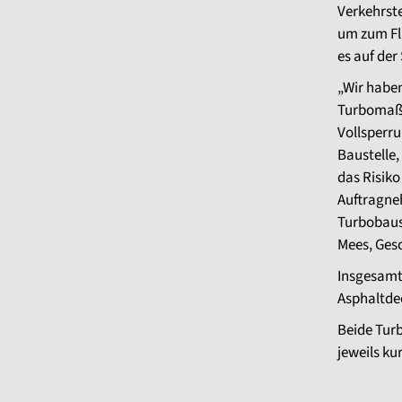
Verkehrst
um zum Fl
es auf de
„Wir haben
Turbomaßn
Vollsperru
Baustelle,
das Risiko
Auftragne
Turbobaus
Mees, Ges
Insgesamt
Asphaltdec
Beide Tur
jeweils ku