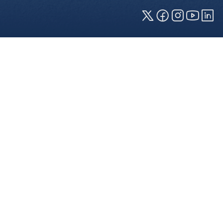
Cookies und Privatsphäre
Wir verwenden Cookies auf unserer Webseite.
Einige von ihnen sind für die technisch
einwandfreie Anzeige erforderlich (erforderliche
Cookies), während andere uns helfen, diese
Webseite und Ihre Erfahrung zu verbessern. Details
zu den jeweiligen Cookies können sie über den
Klick auf das +-Zeichen neben der Cookie-
Kategorie einsehen. Weitere Informationen über
die Verwendung Ihrer Daten finden Sie in unserer
Datenschutzerklärung
. In den Cookie-