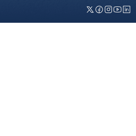
Cookies und Privatsphäre
Wir verwenden Cookies auf unserer Webseite.
Einige von ihnen sind für die technisch
einwandfreie Anzeige erforderlich (erforderliche
Cookies), während andere uns helfen, diese
Webseite und Ihre Erfahrung zu verbessern. Details
zu den jeweiligen Cookies können sie über den
Klick auf das +-Zeichen neben der Cookie-
Kategorie einsehen. Weitere Informationen über
die Verwendung Ihrer Daten finden Sie in unserer
Datenschutzerklärung
. In den Cookie-